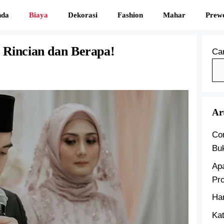
nda
Biaya
Dekorasi
Fashion
Mahar
Prew
 Rincian dan Berapa!
Car
Ar
Co
Bu
Ap
Pr
Ha
Kat