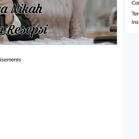
Co
Te
Ins
tisements