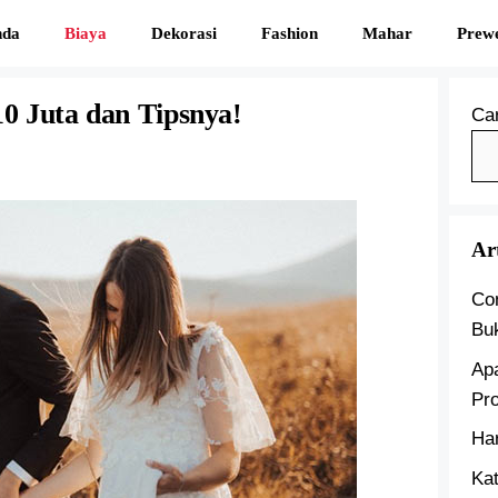
nda
Biaya
Dekorasi
Fashion
Mahar
Prew
0 Juta dan Tipsnya!
Car
Ar
Co
Bu
Ap
Pr
Ha
Kat