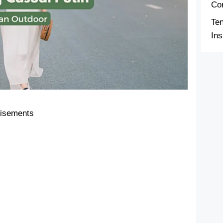
Co
Te
Ins
tisements