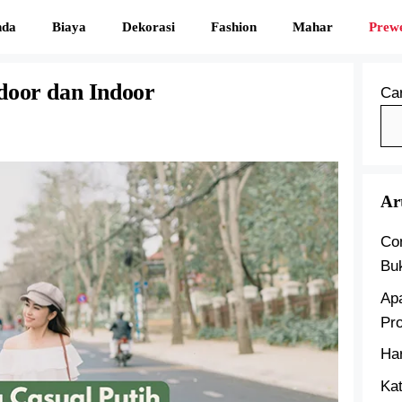
nda
Biaya
Dekorasi
Fashion
Mahar
Prew
door dan Indoor
Car
Ar
Co
Bu
Ap
Pr
Ha
Kat