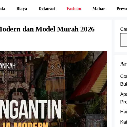
nda
Biaya
Dekorasi
Fashion
Mahar
Prew
 Modern dan Model Murah 2026
Car
Ar
Co
Bu
Ap
Pr
Ha
Kat