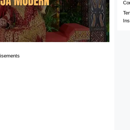
Co
Te
Ins
tisements