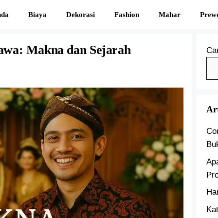
nda
Biaya
Dekorasi
Fashion
Mahar
Prew
awa: Makna dan Sejarah
Car
Ar
Co
Bu
Ap
Pr
Ha
Kat